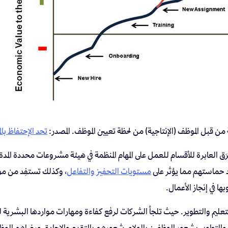
 من قبل الموظف (الإنتاجية) من لحظة تعيين الموظف. المصدر:
تحد الإحتفاظ با
رَق العابرة للأقسام للعمل على المهام المنظمة في هيئة مشروعات محددة المد
د حماستهم مما يؤثر على
مستويات التحفيز والتفاعل
، وكذلك تستفِد من م
ا في إنجاز الأعمال.
التعليم والتطوير. حيث تلجأ الشركات لرفع كفاءة ومهارات مواردها البشري
التطوير بشعور الموظفين بالولاء، شعورهم بالتقدم والإجادة، ورضاهم ال