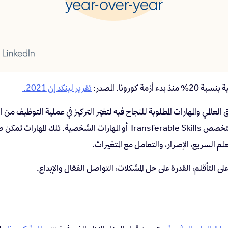
ة كورونا. المصدر:
تقرير لينكد إن 2021.
العالمي والمهارات المطلوبة للنجاح فيه لتغيّر التركيز في عملية التوظيف من 
التقنية إلى المهارات العابرة للتخصص Transferable Skills أو المهارات الشخصية
م السريع، الإصرار، والتعامل مع المتغيرات.
لى التأقلم، القدرة على حل المشكلات، التواصل الفعّال والإبداع.