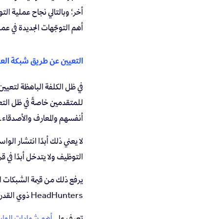
أخر؛ وبالتالي نجاح عملية ال
أهم التوجّهات الجديدة في ع
التعيين عن طريق شبكة الع
في ظل الكلفة الباهظة لتعيي
للمتقدمين خاصةً في ظل التع
أنفسهم والمعارف والأصدقاء.
لا يعني ذلك أبدًا انتشار الو
التوظيف ولا يتدخل أبدًا في قر
يرفع ذلك من قيمة الشبكات ال
HeadHunters ذوي القدرة على تحديد أماكن تواجد المواهب المحتملة ومراقبتها.
تعرف على
أهم شهادات الموارد 