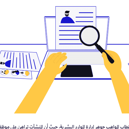
اب المواهب جوهر إدارة الموارد البشرية، حيث أن المنشآت تراهن على موظ